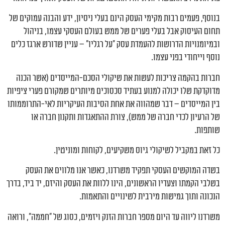
בנוסף, פעמים רבות מקימי העסק הינם בעלי ניסיון, ידע והבנה עמוקים של
תחום העיסוק אבל בעלי פערים של ממש בעולם העסקי עצמו, בניהול
ובמיומנויות הדרושות להעמדת עסק "על רגליו" – עניין שדורש ארגז כלים
נוסף וייחודי בפני עצמו.
חברות בהקמה צריכות לעשות את שיקולי הסכם-המייסדים (אשר הכנה
מדוקדקת שלו יכולה למנוע בעתיד סכסוכים מיותרים שמקורם פערי ציפיות
בין המייסדים – דבר שמהווה את אחת הסיבות העיקריות לאי-התרוממותו
של הרעיון לכדי חברה של ממש), צורת ההתאגדות ותקנון חברה או
שותפות.
כל זאת במקביל לשיקולי גיוס משקיעים, לקוחות ומוניטין.
בשדה המוקשים העסקי תפקיד משרדנו, כאשר אנו מלווים את העסק
בשלבי הקמתו וצעדיו הראשונים, הינו ללוות את העסק והיזם, יד ביד, בדרך
הנכונה ותוך גמישות מירבית לשינויים והתאמות.
משרדנו ליווה עד היום מספר חברות הזנק ויזמים, כסוג של "חממה", ורואה