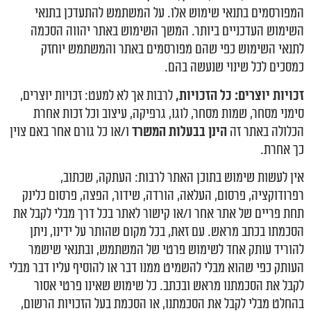
המפורסמים בתנאי שימוש אלו. על המשתמש להתעדכן בתנאי
השימוש העדכניים ביותר. המשך השימוש באתר יהווה הסכמה
לתנאי השימוש כפי שהם מפורסמים באתר והמשתמש יוחזק
כמסכים לכל שינוי שנעשה בהם.
זכויות יוצרים: כל הזכויות,
לרבות אך לא למעט: זכויות יוצרים,
סימני מסחר, שמות מסחר, לוגו, גרפיקה, עיצוב וכל זכות אחרת
הכלולה באתר זה
הינן בבעלות המשרד
ו/או כל גורם אחר באם צוין
כך אחרת.
אין לעשות שימוש בתוכן האתר לרבות: העתקה, שכתוב,
רפרודוקציה, פרסום, העלאה, הורדה, שידור, הפצה, פרסום כלינק
תחת פריים של אתר אחר ו/או קישור לאתר בכל דרך מבלי לקבל את
הסכמתו בכתב מראש. עם זאת, בכל מקום שהותר על ידינו, ניתן
להוריד עותק אחד לשימוש פרטי של המשתמש, ובתנאי שישמר
העותק כפי שהוא מבלי להשמיט ממנו דבר או להוסיף עליו דבר מבלי
לקבל את הסכמתנו מראש ובכתב. כל שימוש שאינו פרטי אסור
בהחלט מבלי לקבל את הסכמתנו, או הסכמת בעל הזכויות הרשום,