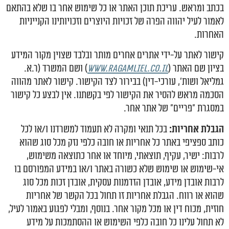
בכתב ומראש. עריכת תוכן האתר או כל שימוש אחר בו שלא בהתאם
לאמור לעיל יהווה הפרה של זכויות היוצרים וזכויותינו הקנייניות
האחרות.
קישור לאתר על-ידי אתרים אחרים מותר ובלבד שצוין מקור המידע
בציון שם האתר (
www.ragamliel.co.il
) ושם המשרד (ר.א.
גמליאל ושות', עורכי-דין) בבירור לצד הקישור. קישור לאתר מהווה
הסכמה מראש להסיר את הקישור לפי בקשתנו. אין לבצע כל קישור
במסגרת "פריים" של אתר אחר.
הגבלת אחריות:
בכל תנאי ומקרה לא תעמוד למשרדנו ו/או לכל
כותב ספציפי באתר כל אחריות או חובה כלפי נזק מכל סוג שהוא
לרבות: ישיר, עקיף, תוצאתי, מיוחד או אחר כתוצאה משימוש,
אי-שימוש או שימוש שלא כשורה באתר ו/או במידע המפורסם בו
לרבות אובדן מידע, אובדן הזדמנות עסקית, אובדן זכות מכל סוג
שהוא או רווח. הגבלת אחריות זו תחול בכל הקשר של אחריות
חוזית, מכוח דין או מכל מקור אחר. בנוסף, ומבלי לפגוע באמור לעיל,
לא תחול עלינו כל חובה כלפי השימוש או ההסתמכות על מידע