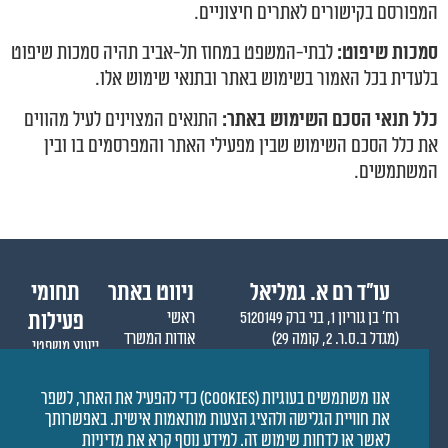
המפורסם בקישורים לאתרים חיצוניים.
סמכות שיפוט:
לבתי-המשפט במחוז תל-אביב תהיה סמכות שיפוט
בלעדית בכל האמור בשימוש באתר ובתנאי שימוש אלו.
כלל תנאי הסכם השימוש באתר:
התנאים המצוינים לעיל מהווים
את כלל הסכם השימוש שבין מפעילי האתר והמפרסמים בו ובין
המשתמשים.
עו״ד רם א. גמליאל
ניווט באתר
תחומי
רח' בן גוריון 1, בני ברק 5120149
ראשי
פעילות
(מגדל ב.ס.ר. 2, קומה 29)
אודות המשרד
ייעוץ משפטי
טלפון: 03-5757699
אודות רם גמליאל
ליטיגציה
פקס: 03-5757698
מופעי תקשורת
סנדאות והרצאות
אנו משתמשים בעוגיות (Cookies) כדי להפעיל את האתר, לשפר
הגלישה והשימוש באתר מותנים בתקנון האתר ותנאי שימוש
את חוויית הגלישה ולהציג הצעות מותאמות אישית. באפשרותך
המפורסמים כאן.
לאשר או לדחות שימוש זה. למידע נוסף קרא את מדיניות