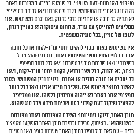
משפטי ו/או חוות-דעת משפטי. כל שימוש במידע המפורסם באתר
זה הינו על אחריות המשתמש בלבד ולמשרדנו ו/או לכותב הספציפי
לא תהיה כל חובה או אחריות כלפי כל נזק באם יגרם למשתמש.
אנו
ממליצים להתייעץ עם עו"ד, שתחום עיסוקו הוא בעניין הנדון,
לגופו של עניין, בכל סוגיה משפטית.
אין בשימוש באתר בכדי להקים יחסי עו"ד-לקוח או כל חובה
אחרת כלפי המשתמש: השימוש באתר,
במידע שהוא מכיל,
בשירותיו ו/או שליחת מידע למשרדנו ו/או לכל כותב ספציפי
באתר,
לא יהווה, בכל מצב ותנאי, הקמת יחסי עו"ד-לקוח, ו/או
כל יחסים או חובה חוזית או אחרת, בינינו ובין המשתמש מעבר
לאמור בתנאי שימוש אלו. שליחת מידע אלינו ו/או לכל כותב
ספציפי אחר באתר לא ייהנה מחיסיון כלשהו. אנו ממליצים
להפעיל שיקול דעת קפדני בעת שליחת מידע מכל סוג שהוא.
תוכן האתר, דיוקו וזמינותו: המידע המפורסם באתר מפורסם
"כמו שהוא".
באיסוף, עריכת וכתיבת תוכן האתר הושקעו מאמצים
רבים – עם זאת יכול ונפלו בתוכן האתר טעויות סופר ו/או טעויות