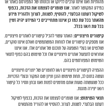
מהותיות ואנו איננו ערבים לדיוקו או נכונותו של המפורסם באתר או
במידע המקושר לאתר.
אנו שומרים לעצמנו את הזכות, בכפוף
לשיקול דעתנו הבלעדי, להוסיף, לשנות, לערוך ולהוריד מידע
מהאתר בכל עת כמו כן איננו מתחייבים כי המידע יהיה זמין
בכל עת ו/או בכלל.
קישורים חיצוניים:
האתר עשוי להכיל קישורים לאתרים חיצוניים.
אנו מספקים קישורים אלו לנוחות המשתמשים ואולם איננו סוקרים,
שולטים או בעלי השפעה על תוכנם של אתרים אלו. אנו איננו
אחראים לתפעול אתרים חיצוניים אלו וכל שימוש בהם כפוף לתנאי
השימוש המפורסמים בהם.
ההפניה לקישורים חיצוניים ו/או לחומרים של יוצרים חיצוניים
נעשה בתום לב, תחת שימוש הוגן וציון שם המקור ובעלי הזכויות.
ככל שנעשתה טעות אתם מוזמנים לפנות ואנו נבחן ונסיר כל קישור
ו/או יצירה מוגנת.
תנאי השימוש:
אנו שומרים לעצמנו את הזכות, בכפוף לשיקול
דעתנו הבלעדי, לשנות, לערוך, להוסיף או להוריד מהתנאים