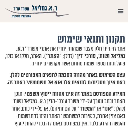
תקנון ותנאי שימוש
אתר זה הינו חלק מצבר שמהווה יחדיו את אתרי משרד '
ר.א.
גמליאל ושות', עורכי-דין
' (להלן:
"האתר"
). האתר, חלקו או כולו,
פועל תחת מספר שמות מתחם אשר מקושרים יחדיו.
עצם השימוש באתר מהווה הסכמה לתנאים המפורטים להלן.
באם אינך מסכים/ם לתנאים אלו אנא אל תשתמש/י באתר זה.
המידע המפורסם באתר זה אינו מהווה ייעוץ משפטי
: תוכן
האתר נכתב ונערך על-ידי משרד עורכי-הדין ר.א. גמליאל ושות'
(להלן:
"אנו"
או
"המשרד"
על הטיותיהם), או על-ידי כותב אחר
באם צוין אחרת, כשירות למשתמשי האתר והינו להתרשמות
והעשרת הידע בלבד. אין במפורסם באתר זה בכדי להוות ייעוץ