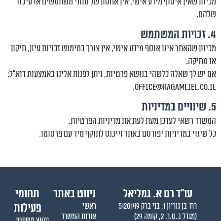
מכיוון שאין איסוף מידע אישי, אין אחסון של נתוני משתמשים או עיבוד
שלהם.
4. זכויות המשתמש
מכיוון שהאתר אינו אוסף מידע אישי, אין צורך במימוש זכויות עיון, תיקון
או מחיקה.
אם יש לך שאלה כלשהי בנושא פרטיות, ניתן לפנות אלינו באמצעות דוא"ל:
office@ragamliel.co.il.
5. שינויים במדיניות
המשרד רשאי לעדכן מעת לעת את מדיניות הפרטיות.
כל שינוי במדיניות יפורסם באתר וייכנס לתוקף מיד עם פרסומו.
עו״ד רם א. גמליאל
ניווט באתר
תחומי
רח' בן גוריון 1, בני ברק 5120149
ראשי
פעילות
(מגדל ב.ס.ר. 2, קומה 29)
אודות המשרד
ייעוץ משפטי