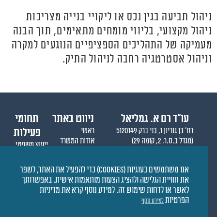
ניהול תביעה בגין נכס או ליקויי בנייה מצריכות
ניהול מקצועי, בליווי מומחים מתאימים, תוך הבנה
מעמיקה של התהליכים הספציפיים הנוגעים למקרה
וניהול אסטרטגיה רחבה לניהול התיק.
עו״ד רם א. גמליאל
ניווט באתר
תחומי
רח' בן גוריון 1, בני ברק 5120149
ראשי
פעילות
(מגדל ב.ס.ר. 2, קומה 29)
אודות המשרד
ייעוץ משפטי
טלפון: 03-5757699
אודות רם גמליאל
ליטיגציה
פקס: 03-5757698
מופעי תקשורת
סנדאות והרצאות
אנו משתמשים בעוגיות (Cookies) כדי להפעיל את האתר, לשפר
הגלישה והשימוש באתר מותנים בתקנון האתר ותנאי שימוש
את חוויית הגלישה ולהציג הצעות מותאמות אישית. באפשרותך
המפורסמים כאן.
לאשר או לדחות שימוש זה. למידע נוסף קרא את מדיניות
הפרטיות
למידע נוסף
הגלישה והשימוש באתר מהווים הסכמה לתנאים המצוינים
©ס"ר
©™
|
שם
כל הזכויות שמורות
| all rights reserved