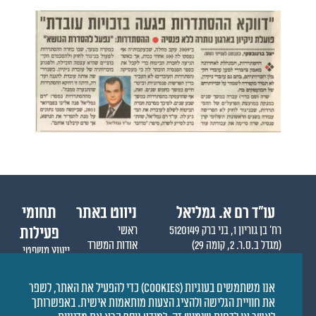
עו״ד רם א. גמליאל
ניווט באתר
תחומי
רח' בן גוריון 1, בני ברק 5120149
ראשי
פעילות
(מגדל ב.ס.ר. 2, קומה 29)
אודות המשרד
ייעוץ משפטי
טלפון: 03-5757699
אודות רם גמליאל
ליטיגציה
פקס: 03-5757698
מופעי תקשורת
סנדאות והרצאות
אנו משתמשים בעוגיות (Cookies) כדי להפעיל את האתר, לשפר
הגלישה והשימוש באתר מותנים בתקנון האתר ותנאי שימוש
את חוויית הגלישה ולהציג הצעות מותאמות אישית. באפשרותך
המפורסמים כאן.