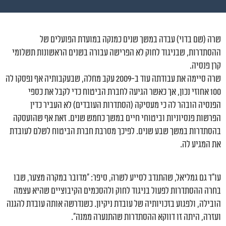
שרה (שם בדוי) עבדה במשך שנים כמנקה במועדת הפועלים של
ההסתדרות, שבניגוד לחוק לא הפרישה עבורה בשנים הראשונות תשלומי
קרן פנסיה.
שרה סיימה את עבודתה עוד ב-2009 עקב מחלה, שבעקבותיה אף נפסקו לה
100 אחוזי נכון, אך כאשר הגיעה לחברת הביטוח כדי לקבל את כספי
הפנסיה הובהר לה כי מעסיקה (הסתדרות העובדים) לא העביר כדין
הפרשות פנסיוניות וביטוחי חיים במשך כחמש שנים. זאת אף שהועסקה
בהסתדרות במשך שבע שנים. לפיכך מסרבת חברת הביטוח לשלם לעובדת
את המגיע לה.
עו"ד גם גמליאל, שהתנדב לסייע לשרה, סיפר: "מדובר במקרה מצער, שבו
בחרה ההסתדרות לפעול בניגוד לחוק ולהסכמים הקיבוציים שהיא עצמה
הובילה, ולפגוע בזכויותיה של עובדת ניקיון. כשנדרשה אותה עובדת להגנה
ועזרה, היתה זו דווקא ההסתדרות שהתנערה ממנה".