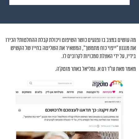
מה עושים במצב בו נפגעים כושר השיפוט ויכולת קבלת ההחלטות? הכירו
את מנגנון "ייפוי כוח מתמשך", המשאיר את השליטה בחייו של הקשיש
בידיו, על ידי האצלת סמכויות לקרובים לו.
מאמר מאת עו"ד רם א. גמליאל באתר מוטק'ה.