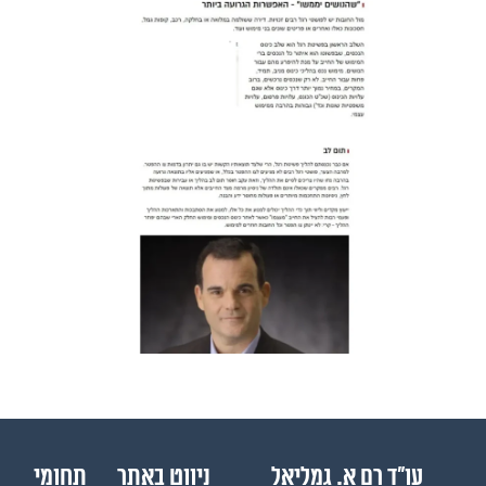
עו״ד רם א. גמליאל
ניווט באתר
תחומי