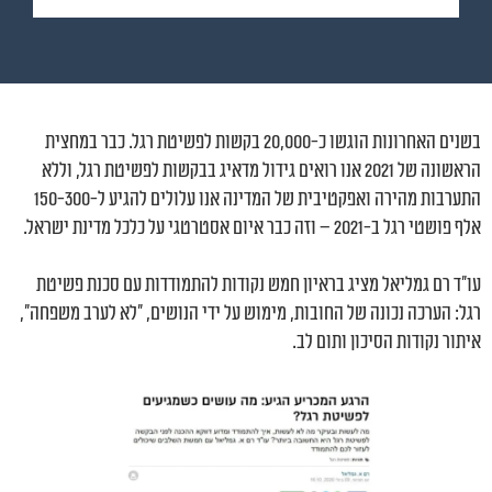
בשנים האחרונות הוגשו כ-20,000 בקשות לפשיטת רגל. כבר במחצית
הראשונה של 2021 אנו רואים גידול מדאיג בבקשות לפשיטת רגל, וללא
התערבות מהירה ואפקטיבית של המדינה אנו עלולים להגיע ל-150-300
אלף פושטי רגל ב-2021 – וזה כבר איום אסטרטגי על כלכל מדינת ישראל.
עו"ד רם גמליאל מציג בראיון חמש נקודות להתמודדות עם סכנת פשיטת
רגל: הערכה נכונה של החובות, מימוש על ידי הנושים, "לא לערב משפחה",
איתור נקודות הסיכון ותום לב.